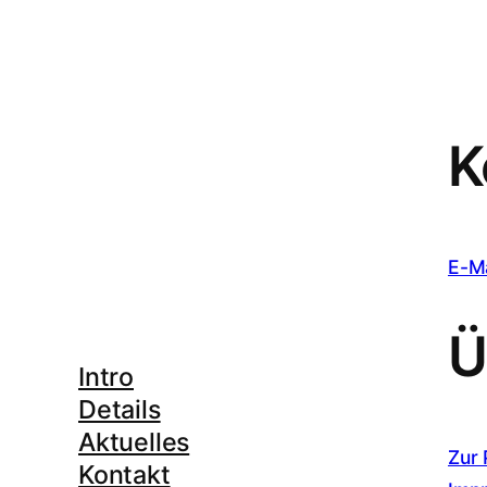
K
E-Ma
Ü
Intro
Details
Aktuelles
Zur 
Kontakt