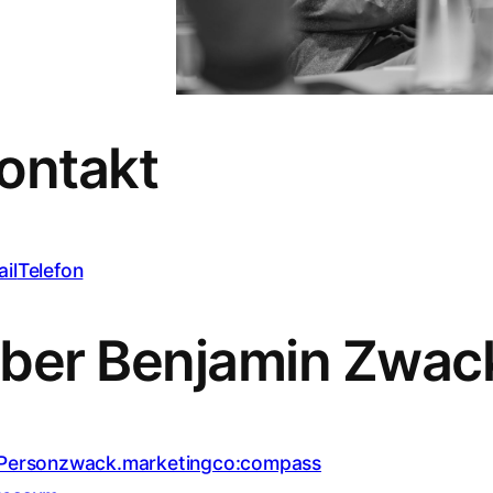
ontakt
il
Telefon
ber Benjamin Zwac
Person
zwack.marketing
co:compass