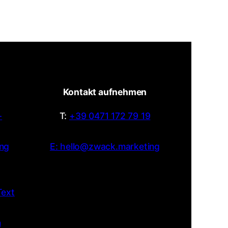
Kontakt aufnehmen
-
T:
+39 0471 172 79 19
ng
E: hello@zwack.marketing
Text
n