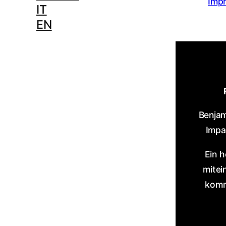
Imp
IT
EN
Benjam
Impa
Ein 
mitei
komm